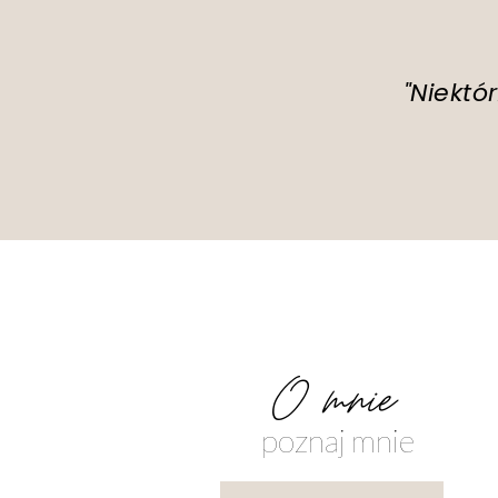
"Niektó
O mnie
poznaj mnie