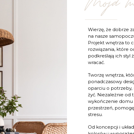
Moja m
Wierzę, że dobrze 
na nasze samopoczu
Projekt wnętrza to 
rozwiązania, które
podkreślają ich styl 
wracać.
Tworzę wnętrza, któr
ponadczasowy desig
oparciu o potrzeby,
żyć. Niezależnie od
wykończenie domu l
przestrzeń, pomogę C
stresu.
Od koncepcji i ukła
kolorów i wyposażen