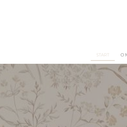
START
O 