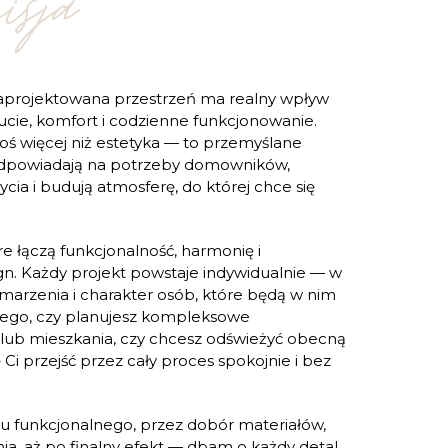
isja
zaprojektowana przestrzeń ma realny wpływ
cie, komfort i codzienne funkcjonowanie.
coś więcej niż estetyka — to przemyślane
 odpowiadają na potrzeby domowników,
życia i budują atmosferę, do której chce się
e łączą funkcjonalność, harmonię i
n. Każdy projekt powstaje indywidualnie — w
 marzenia i charakter osób, które będą w nim
 tego, czy planujesz kompleksowe
ub mieszkania, czy chcesz odświeżyć obecną
i przejść przez cały proces spokojnie i bez
du funkcjonalnego, przez dobór materiałów,
ia, aż po finalny efekt — dbam o każdy detal,