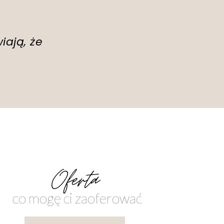
iają, że
Oferta
co mogę ci zaoferować